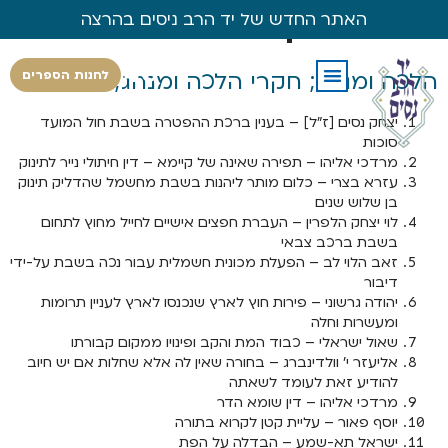
האתר החדש של יד הרב ניסים בהרצה
סדר ראשון
הלכה ומנהג; חקרי הלכה ומנהג; משפט
לחנות הספרים
יצחק נסים [ז"ל] – בענין ברכת ההפטרה בשבת חול המועד
סוכות
מרדכי אליהו – תפירה שאינה של קיימא – דין חיתולי נייר לתינוק
עזרא בצרי – כלום מותר ליהנות בשבת מחשמל שהדליק תינוק
בן שלוש שנים
לוי יצחק הלפרין – העברת חפצים אישיים לחייל מחוץ לתחום
בשבת ברכב צבאי
זאב הלוי לב – הפעלת מכונית חשמלית עבור נכה בשבת על-ידי
דיבור
יהודה גרשוני – פירות חוץ לארץ שנכנסו לארץ לעניין תרומות
ומעשרות וחלה
שאול ישראלי – כבוד המת והקב ופינויו ממקום קבורתו
אליעזר י' וולדינברג – בחורה שאין לה אלא שחלות אם יש חיוב
להודיע זאת לעומד לשאתה
מרדכי אליהו – דין שומא הדר
יוסף פאור – עליית קטן לקרוא בתורה
ישראל תא-שמע – הבדלה על הפת