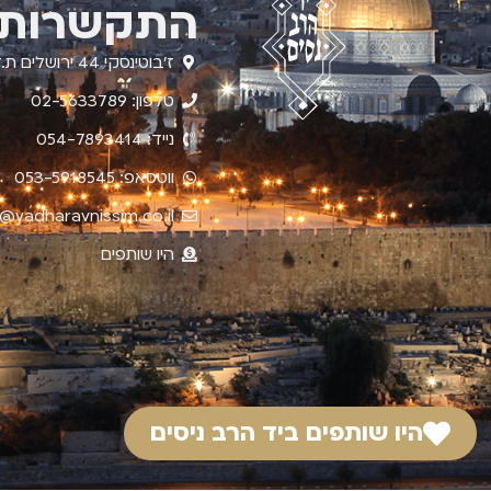
התקשרות
ז'בוטינסקי 44 ירושלים ת.ד. 4210
טלפון: 02-5633789
נייד: 054-7893414
ווטסאפ: 053-5918545
o@yadharavnissim.co.il
היו שותפים
היו שותפים ביד הרב ניסים