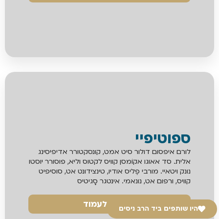
ספוטיפיי
לורם איפסום דולור סיט אמט, קונסקטורר אדיפיסינג
אלית. סד אאוגו אקוֹמסן קוויס לקטוס וליא, פוסורר יוסטו
נונק ויטאיי. מורבי פֶליס אודיו, טינצידונט אט, סוסיפיט
קוויס, ורפום אט, נונאמי. אינטגר סָגיטיס
למעבר לעמוד
היו שותפים ביד הרב ניסים