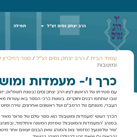
הרב יצחק נסים זצ"ל
תפילה
עמוד הבית
/
הרב יצחק נסים זצ"ל
/
ספר הזיכרון ל
ומושבות
כרך ו'- מעמדות ומוש
עם פטירתו של הראשון לציון הרב יצחק נסים (בשנת תשמ"א), יזם 
שבו ישתתפו רבנים וחוקרים. בששת כרכי הספר באו עשרות מ
העברי, משנתם של הרמב"ם ושל ראשונים ואחרונים, שירה ופיוט ו
הכרך הששי 'מעמדות ומושבות' הוא ספר שלם של פרופ' מאיר בני
במנהג 'המעמדות והמושבות' שמזמן המשנה והתלמוד, ובמנהגים 
'שיר שלפגועין' (מזמור צא) והמנהג שאין הבנים יוצאים אחר מיטת א
(הבאים ע"י יציאת זרע לבטלה) ו'מנהג בטעות'.