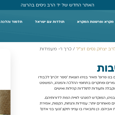
האתר החדש של יד הרב ניסים בהרצה
מקרא ופרשנות המקרא
תולדות עם ישראל
תלמוד והלכה
רב יצחק נסים זצ"ל
/ כרך ו'- מעמדות
בות
בנו פרופ' מאיר בניהו הוצאת 'ספר זכרון' לכבודו
אמרים ומחקרים בתחומי ההלכה והמנהג, המשפט
קבלה ותעודות לתולדות קהילות ואישים
הו, המוקדש למנהגי לוויית המת לדורותיהם.
מאוחרים יותר: עמידות והנחות, הקפות, אמירת
ביהם. כן נתבארו בו ענייני תיקון 'נגעי בני אדם'