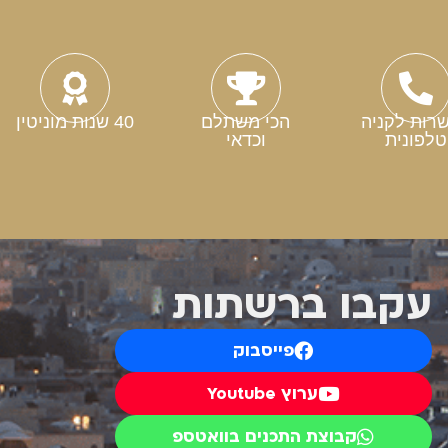
רות לקניה
הכי משתלם
40 שנות מוניטין
טלפונית
וכדאי
עקבו ברשתות
פייסבוק
ערוץ Youtube
קבוצת התכנים בוואטספ