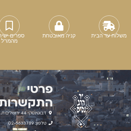
משלוח עד הבית
קניה מאובטחת
ספרים ישיר
מהמו"ל
פרטי
התקשרות
ז'בוטינסקי 44 ירושלים ת.ד. 4210
טלפון: 02-5633789