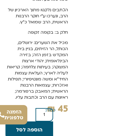
הכתבים נלקטו מתוך הארכיון של
הרב, ונערכו ע"י חוקר הרבנות
הראשית, הרב שמואל כ"ץ.
חלק ב: בקומה זקופה
מכיל את השערים: ירושלים,
הכותל, הר הזיתים, בניין בית
המקדש בזמן הזה; בזירה
הבינלאומית; יהודי ארצות
המצוקה; בעיתות צלחמה; קריאות
לעליה לארץ; העלאת עצמות
החיד"א ומשה מונטיפיורי; תפילות
ואזכרות; עצמאות הרבנות
הראשית; המאבק ברפורמה;
ראיונות עם הרב וכתבות עליו.
₪
45
כמות:
הזמנה
טלפונית
הוספה לסל