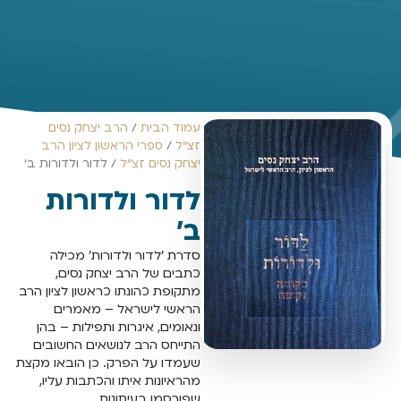
עמוד הבית
/
הרב יצחק נסים
זצ"ל
/
ספרי הראשון לציון הרב
יצחק נסים זצ"ל
/ לדור ולדורות ב'
לדור ולדורות
ב'
סדרת 'לדור ולדורות' מכילה
כתבים של הרב יצחק נסים,
מתקופת כהונתו כראשון לציון הרב
הראשי לישראל – מאמרים
ונאומים, איגרות ותפילות – בהן
התייחס הרב לנושאים החשובים
שעמדו על הפרק. כן הובאו מקצת
מהראיונות איתו והכתבות עליו,
שפורסמו בעיתונות.