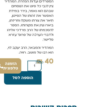
הספרדים ועדות המזרח. המהדיר
ציין לגבי כל פיוט את הנוסחים
שבהם הוא נאמר, בירר במידת
האפשר את זהותו של הפייטן,
תיאר את צורתו משקלו וחריזתו,
ביארו וציין את מקורותיו. הספר
להסכמתו של הרב מרדכי אליהו
ולדברי הערכה של פרופ' עזרא
פליישר.
המהדיר והמבאר, הרב יעקב לוי,
הוא רבו של מושב. רוויה.
₪
40
כמות:
הזמנה
טלפונית
הוספה לסל