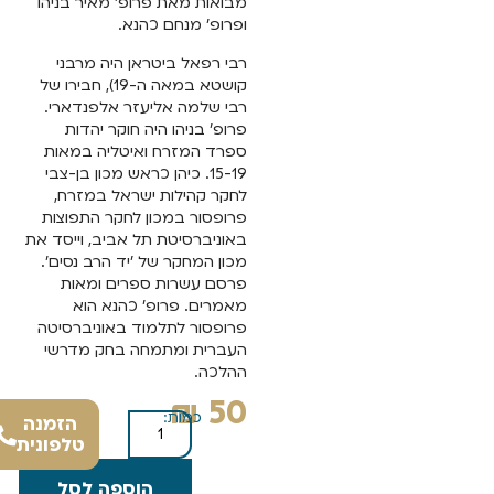
מבואות מאת פרופ' מאיר בניהו
ופרופ' מנחם כהנא.
רבי רפאל ביטראן היה מרבני
קושטא במאה ה-19), חבירו של
רבי שלמה אליעזר אלפנדארי.
פרופ' בניהו היה חוקר יהדות
ספרד המזרח ואיטליה במאות
15-19. כיהן כראש מכון בן-צבי
לחקר קהילות ישראל במזרח,
פרופסור במכון לחקר התפוצות
באוניברסיטת תל אביב, וייסד את
מכון המחקר של 'יד הרב נסים'.
פרסם עשרות ספרים ומאות
מאמרים. פרופ' כהנא הוא
פרופסור לתלמוד באוניברסיטה
העברית ומתמחה בחק מדרשי
ההלכה.
₪
50
כמות:
הזמנה
טלפונית
הוספה לסל