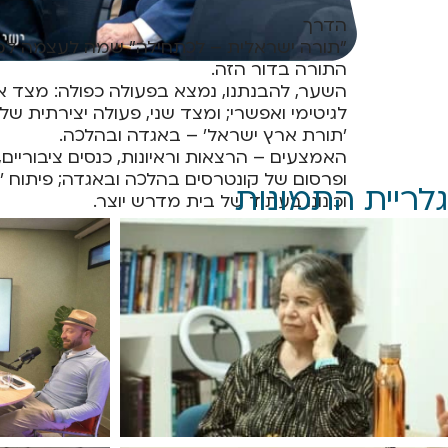
הדרך
"תורה ישראלית – לכתחילה" שמה לעצמה ל
התורה בדור הזה.
השער, להבנתנו, נמצא בפעולה כפולה: מצד א
לגיטימי ואפשרי; ומצד שני, פעולה יצירתית של
'תורת ארץ ישראל' – באגדה ובהלכה.
האמצעים – הרצאות וראיונות, כנסים ציבוריים
ופרסום של קונטרסים בהלכה ובאגדה; פיתוח 'סד
גלריית התמונות
וכינונו בעתיד של בית מדרש יוצר.