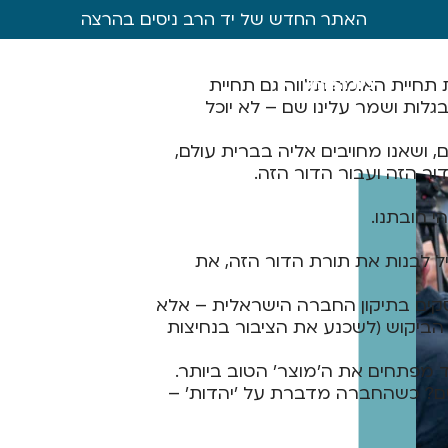
האתר החדש של יד הרב ניסים בהרצה
תחיית האומה תלווה גם תחיית
בית המדרש
מכון המחקר
בית הי
לות ושמר עלינו שם – לא יוכל
 ושאנו מחויבים אליה בברית עולם,
ר הזה ועבור הדור הזה.
י חובתנו.
יל לבנות את תורת הדור הזה, את
וסקים בתיקון החברה הישראלית – אלא
ביקוש (לשכנע את הציבור בנחיצות
 מפתחים את ה'מוצר' הטוב ביותר.
ם? כשהחברה מדברת על 'יהדות' –