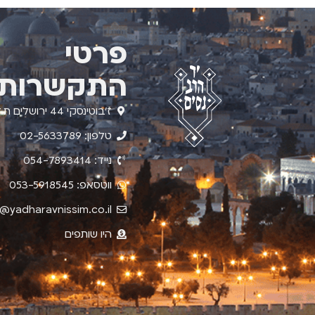
פרטי
התקשרות
ז'בוטינסקי 44 ירושלים ת.ד. 4210
טלפון: 02-5633789
נייד: 054-7893414
ווטסאפ: 053-5918545
o@yadharavnissim.co.il
היו שותפים