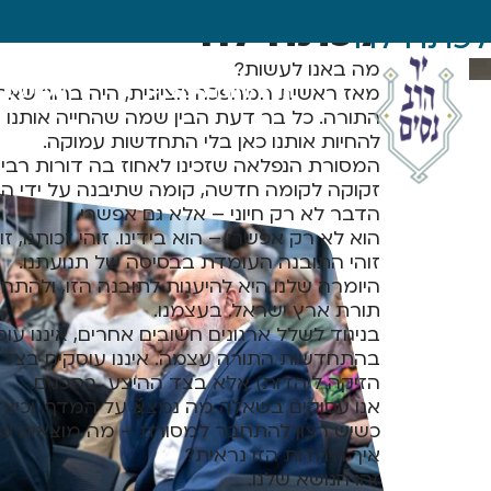
לכתחילה
לכתחילה
מה באנו לעשות?
מאז ראשית המהפכה הציונית, היה ברור שאת 
תורה חינוך ותרבות
שערי ציון
התורה. כל בר דעת הבין שמה שהחייה אותנו בג
להחיות אותנו כאן בלי התחדשות עמוקה.
המסורת הנפלאה שזכינו לאחוז בה דורות רבים,
זקוקה לקומה חדשה, קומה שתיבנה על ידי הדו
הדבר לא רק חיוני – אלא גם אפשרי.
הוא לא רק אפשרי – הוא בידינו. זוהי זכותנו, זוה
זוהי התובנה העומדת בבסיסה של תנועתנו.
היומרה שלנו היא להיענות לתובנה הזו, ולהתח
תורת ארץ ישראל. בעצמנו.
בניגוד לשלל ארגונים חשובים אחרים, איננו ע
בהתחדשות התורה עצמה. איננו עוסקים בצד ה
הזיקה ליהדות) אלא בצד ההיצע. בתכנים.
אנו עסוקים בשאלה מה נמצא על המדף, וכיצד
כשיש רצון להתחבר למסורת – מה מוצאים ש
איך היהדות הזו נראית?
זהו הנושא שלנו.